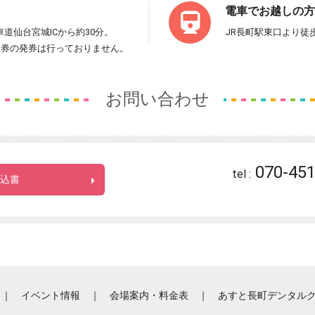
電車でお越しの方
道仙台宮城ICから約30分。
JR長町駅東口より徒
ス券の発券は行っておりません。
お問い合わせ
070-451
tel :
込書
｜
イベント情報
｜
会場案内・料金表
｜
あすと長町デンタル