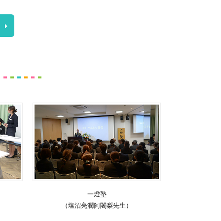
一燈塾
（塩沼亮潤阿闍梨先生）