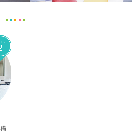
int
2
／
完備